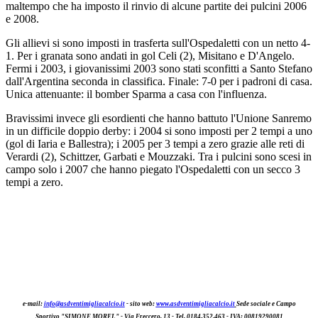
maltempo che ha imposto il rinvio di alcune partite dei pulcini 2006
e 2008.
Gli allievi si sono imposti in trasferta sull'Ospedaletti con un netto 4-
1. Per i granata sono andati in gol Celi (2), Misitano e D'Angelo.
Fermi i 2003, i giovanissimi 2003 sono stati sconfitti a Santo Stefano
dall'Argentina seconda in classifica. Finale: 7-0 per i padroni di casa.
Unica attenuante: il bomber Sparma a casa con l'influenza.
Bravissimi invece gli esordienti che hanno battuto l'Unione Sanremo
in un difficile doppio derby: i 2004 si sono imposti per 2 tempi a uno
(gol di Iaria e Ballestra); i 2005 per 3 tempi a zero grazie alle reti di
Verardi (2), Schittzer, Garbati e Mouzzaki. Tra i pulcini sono scesi in
campo solo i 2007 che hanno piegato l'Ospedaletti con un secco 3
tempi a zero.
e-mail:
info@asdventimigliacalcio.it
- sito web:
www.asdventimigliacalcio.it
Sede sociale e Campo
Sportivo "SIMONE MOREL" -
Via Freccer
o
, 13 - Tel. 0184.352.463
- IVA: 00819290081