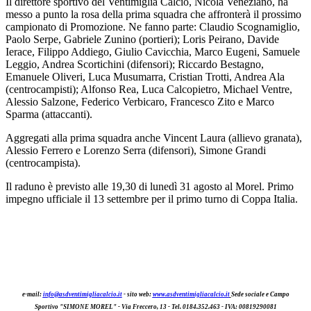
Il direttore sportivo del Ventimiglia Calcio, Nicola Veneziano, ha
messo a punto la rosa della prima squadra che affronterà il prossimo
campionato di Promozione. Ne fanno parte: Claudio Scognamiglio,
Paolo Serpe, Gabriele Zunino (portieri); Loris Peirano, Davide
Ierace, Filippo Addiego, Giulio Cavicchia, Marco Eugeni, Samuele
Leggio, Andrea Scortichini (difensori); Riccardo Bestagno,
Emanuele Oliveri, Luca Musumarra, Cristian Trotti, Andrea Ala
(centrocampisti); Alfonso Rea, Luca Calcopietro, Michael Ventre,
Alessio Salzone, Federico Verbicaro, Francesco Zito e Marco
Sparma (attaccanti).
Aggregati alla prima squadra anche Vincent Laura (allievo granata),
Alessio Ferrero e Lorenzo Serra (difensori), Simone Grandi
(centrocampista).
Il raduno è previsto alle 19,30 di lunedì 31 agosto al Morel. Primo
impegno ufficiale il 13 settembre per il primo turno di Coppa Italia.
e-mail:
info@asdventimigliacalcio.it
- sito web:
www.asdventimigliacalcio.it
Sede sociale e Campo
Sportivo "SIMONE MOREL" -
Via Freccer
o
, 13 - Tel. 0184.352.463
- IVA: 00819290081