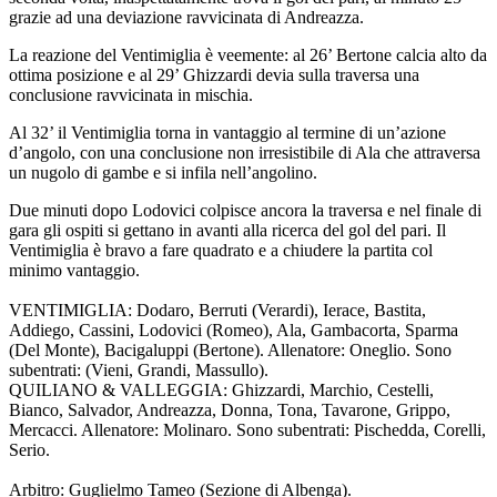
grazie ad una deviazione ravvicinata di Andreazza.
La reazione del Ventimiglia è veemente: al 26’ Bertone calcia alto da
ottima posizione e al 29’ Ghizzardi devia sulla traversa una
conclusione ravvicinata in mischia.
Al 32’ il Ventimiglia torna in vantaggio al termine di un’azione
d’angolo, con una conclusione non irresistibile di Ala che attraversa
un nugolo di gambe e si infila nell’angolino.
Due minuti dopo Lodovici colpisce ancora la traversa e nel finale di
gara gli ospiti si gettano in avanti alla ricerca del gol del pari. Il
Ventimiglia è bravo a fare quadrato e a chiudere la partita col
minimo vantaggio.
VENTIMIGLIA: Dodaro, Berruti (Verardi), Ierace, Bastita,
Addiego, Cassini, Lodovici (Romeo), Ala, Gambacorta, Sparma
(Del Monte), Bacigaluppi (Bertone). Allenatore: Oneglio. Sono
subentrati: (Vieni, Grandi, Massullo).
QUILIANO & VALLEGGIA: Ghizzardi, Marchio, Cestelli,
Bianco, Salvador, Andreazza, Donna, Tona, Tavarone, Grippo,
Mercacci. Allenatore: Molinaro. Sono subentrati: Pischedda, Corelli,
Serio.
Arbitro: Guglielmo Tameo (Sezione di Albenga).