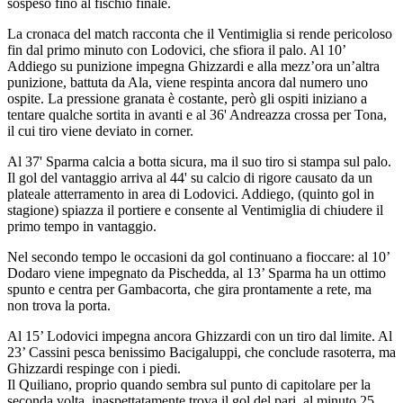
sospeso fino al fischio finale.
La cronaca del match racconta che il Ventimiglia si rende pericoloso
fin dal primo minuto con Lodovici, che sfiora il palo. Al 10’
Addiego su punizione impegna Ghizzardi e alla mezz’ora un’altra
punizione, battuta da Ala, viene respinta ancora dal numero uno
ospite. La pressione granata è costante, però gli ospiti iniziano a
tentare qualche sortita in avanti e al 36' Andreazza crossa per Tona,
il cui tiro viene deviato in corner.
Al 37' Sparma calcia a botta sicura, ma il suo tiro si stampa sul palo.
Il gol del vantaggio arriva al 44' su calcio di rigore causato da un
plateale atterramento in area di Lodovici. Addiego, (quinto gol in
stagione) spiazza il portiere e consente al Ventimiglia di chiudere il
primo tempo in vantaggio.
Nel secondo tempo le occasioni da gol continuano a fioccare: al 10’
Dodaro viene impegnato da Pischedda, al 13’ Sparma ha un ottimo
spunto e centra per Gambacorta, che gira prontamente a rete, ma
non trova la porta.
Al 15’ Lodovici impegna ancora Ghizzardi con un tiro dal limite. Al
23’ Cassini pesca benissimo Bacigaluppi, che conclude rasoterra, ma
Ghizzardi respinge con i piedi.
Il Quiliano, proprio quando sembra sul punto di capitolare per la
seconda volta, inaspettatamente trova il gol del pari, al minuto 25