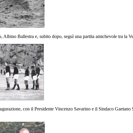
, Albino Ballestra e, subito dopo, seguì una partita amichevole tra la Ve
ugurazione, con il
Presidente Vincenzo Savarino e il Sindaco Gaetano 