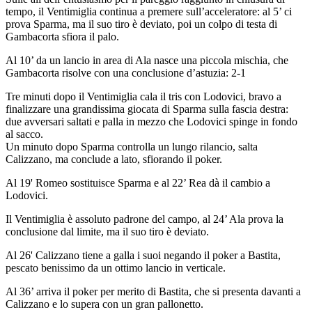
tempo, il Ventimiglia continua a premere sull’acceleratore: al 5’ ci
prova Sparma, ma il suo tiro è deviato, poi un colpo di testa di
Gambacorta sfiora il palo.
Al 10’ da un lancio in area di Ala nasce una piccola mischia, che
Gambacorta risolve con una conclusione d’astuzia: 2-1
Tre minuti dopo il Ventimiglia cala il tris con Lodovici, bravo a
finalizzare una grandissima giocata di Sparma sulla fascia destra:
due avversari saltati e palla in mezzo che Lodovici spinge in fondo
al sacco.
Un minuto dopo Sparma controlla un lungo rilancio, salta
Calizzano, ma conclude a lato, sfiorando il poker.
Al 19' Romeo sostituisce Sparma e al 22’ Rea dà il cambio a
Lodovici.
Il Ventimiglia è assoluto padrone del campo, al 24’ Ala prova la
conclusione dal limite, ma il suo tiro è deviato.
Al 26' Calizzano tiene a galla i suoi negando il poker a Bastita,
pescato benissimo da un ottimo lancio in verticale.
Al 36’ arriva il poker per merito di Bastita, che si presenta davanti a
Calizzano e lo supera con un gran pallonetto.