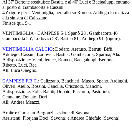
Al 37' Bertone sostituisce Bastita e al 40' Luci e Bacigaluppi entrano
al posto di Gambacorta e Cassini
45' rigore per il Ventimiglia, per fallo su Romeo: Addiego lo realizza
alla sinistra di Calizzano.
Finisce qui. 5-1
VENTIMIGLIA - CAMPESE 5-1 Spanò 28', Gambacorta 46',
Gambacorta 55', Lodovici 58', Bastita 81', Addiego 91' (rigore).
VENTIMIGLIA CALCIO
: Dodaro, Aretuso, Berruti, Biffi,
Addiego, Cassini, Lodovici, Bastita, Gambacorta, Sparma, Ala.
A disposizione: Vieni, Ierace, Romeo, Bacigaluppi, Bertone,
Ribetto, Luci, Rea
All: Luca Oneglio.
CAMPESE F.B.C.
: Calizzano, Banchieri, Musso, Spanò, Ardinghi,
Oliveri, Aiello, Rossini, Cancilla, Criscuolo, Mancini.
A disposizione: Folli, Bahiti, Donato, Piccardo, Pastorino,
Cenname, Donato, Deri
All: Andrea Meazzi.
Arbitro: Christian Bergonzi, sezione di Savona.
Assistenti: Florjana Doci (Savona) e Andrea Chiefalo (Savona)