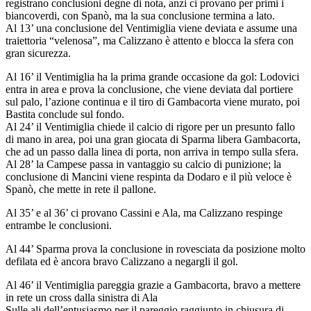
registrano conclusioni degne di nota, anzi ci provano per primi i
biancoverdi, con Spanò, ma la sua conclusione termina a lato.
Al 13’ una conclusione del Ventimiglia viene deviata e assume una
traiettoria “velenosa”, ma Calizzano è attento e blocca la sfera con
gran sicurezza.
Al 16’ il Ventimiglia ha la prima grande occasione da gol: Lodovici
entra in area e prova la conclusione, che viene deviata dal portiere
sul palo, l’azione continua e il tiro di Gambacorta viene murato, poi
Bastita conclude sul fondo.
Al 24’ il Ventimiglia chiede il calcio di rigore per un presunto fallo
di mano in area, poi una gran giocata di Sparma libera Gambacorta,
che ad un passo dalla linea di porta, non arriva in tempo sulla sfera.
Al 28’ la Campese passa in vantaggio su calcio di punizione; la
conclusione di Mancini viene respinta da Dodaro e il più veloce è
Spanò, che mette in rete il pallone.
Al 35’ e al 36’ ci provano Cassini e Ala, ma Calizzano respinge
entrambe le conclusioni.
Al 44’ Sparma prova la conclusione in rovesciata da posizione molto
defilata ed è ancora bravo Calizzano a negargli il gol.
Al 46’ il Ventimiglia pareggia grazie a Gambacorta, bravo a mettere
in rete un cross dalla sinistra di Ala
Sulle ali dell’entusiasmo per il pareggio raggiunto in chiusura di