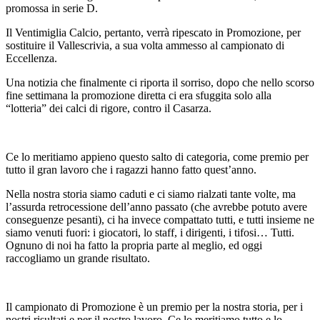
promossa in serie D.
Il Ventimiglia Calcio, pertanto, verrà ripescato in Promozione, per
sostituire il Vallescrivia, a sua volta ammesso al campionato di
Eccellenza.
Una notizia che finalmente ci riporta il sorriso, dopo che nello scorso
fine settimana la promozione diretta ci era sfuggita solo alla
“lotteria” dei calci di rigore, contro il Casarza.
Ce lo meritiamo appieno questo salto di categoria, come premio per
tutto il gran lavoro che i ragazzi hanno fatto quest’anno.
Nella nostra storia siamo caduti e ci siamo rialzati tante volte, ma
l’assurda retrocessione dell’anno passato (che avrebbe potuto avere
conseguenze pesanti), ci ha invece compattato tutti, e tutti insieme ne
siamo venuti fuori: i giocatori, lo staff, i dirigenti, i tifosi… Tutti.
Ognuno di noi ha fatto la propria parte al meglio, ed oggi
raccogliamo un grande risultato.
Il campionato di Promozione è un premio per la nostra storia, per i
nostri risultati e per il nostro lavoro. Ce lo meritiamo tutto e lo