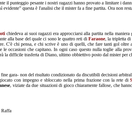
tante il punteggio pesante i nostri ragazzi hanno provato a limitare i da
ì evidente” questa è l'analisi che il mister fa a fine partita. Ora non re
oti
chiedeva ai suoi ragazzi era approcciarsi alla partita nella maniera 
nte alla base del quale ci sono le quattro reti di
Faraone
, la tripletta d
. C'è chi pensa, e chi scrive è uno di quelli, che fare tanti gol oltre a m
e le occasioni che capitano. In ogni caso questo nulla toglie alla pro
la difficile trasferta di Diano, ultimo obbiettivo posto dal mister per c
 fine gara- non del risultato condizionato da discutibili decisioni arbitr
iocato con impegno e sbloccato nella prima frazione con la rete di
anese
, viziate da due situazioni di gioco chiaramente fallose, che hanno 
 Raffa