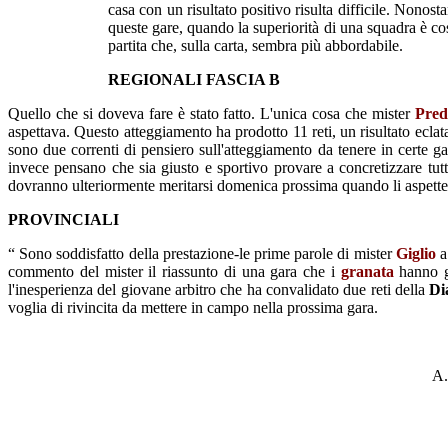
casa con un risultato positivo risulta difficile. Nonos
queste gare, quando la superiorità di una squadra è cos
partita che, sulla carta, sembra più abbordabile.
REGIONALI FASCIA B
Quello che si doveva fare è stato fatto. L'unica cosa che mister
Pred
aspettava. Questo atteggiamento ha prodotto 11 reti, un risultato eclata
sono due correnti di pensiero sull'atteggiamento da tenere in certe gare
invece pensano che sia giusto e sportivo provare a concretizzare tutt
dovranno ulteriormente meritarsi domenica prossima quando li aspetterà 
PROVINCIALI
“ Sono soddisfatto della prestazione-le prime parole di mister
Giglio
a
commento del mister il riassunto di una gara che i
granata
hanno g
l'inesperienza del giovane arbitro che ha convalidato due reti della
Di
voglia di rivincita da mettere in campo nella prossima gara.
A.