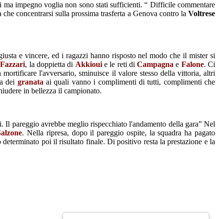
nni ma impegno voglia non sono stati sufficienti. “ Difficile commentare
sta che concentrarsi sulla prossima trasferta a Genova contro la
Voltrese
giusta e vincere, ed i ragazzi hanno risposto nel modo che il mister si
i
Fazzari
, la doppietta di
Akkioui
e le reti di
Campagna
e
Falone
. Ci
ortificare l'avversario, sminuisce il valore stesso della vittoria, altri
va dei
granata
ai quali vanno i complimenti di tutti, complimenti che
hiudere in bellezza il campionato.
ali. Il pareggio avrebbe meglio rispecchiato l'andamento della gara” Nel
Salzone
. Nella ripresa, dopo il pareggio ospite, la squadra ha pagato
determinato poi il risultato finale. Di positivo resta la prestazione e la