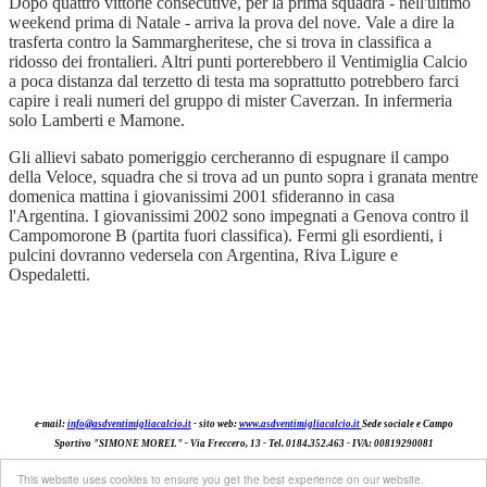
Dopo quattro vittorie consecutive, per la prima squadra - nell'ultimo
weekend prima di Natale - arriva la prova del nove. Vale a dire la
trasferta contro la Sammargheritese, che si trova in classifica a
ridosso dei frontalieri. Altri punti porterebbero il Ventimiglia Calcio
a poca distanza dal terzetto di testa ma soprattutto potrebbero farci
capire i reali numeri del gruppo di mister Caverzan. In infermeria
solo Lamberti e Mamone.
Gli allievi sabato pomeriggio cercheranno di espugnare il campo
della Veloce, squadra che si trova ad un punto sopra i granata mentre
domenica mattina i giovanissimi 2001 sfideranno in casa
l'Argentina. I giovanissimi 2002 sono impegnati a Genova contro il
Campomorone B (partita fuori classifica). Fermi gli esordienti, i
pulcini dovranno vedersela con Argentina, Riva Ligure e
Ospedaletti.
e-mail:
info@asdventimigliacalcio.it
- sito web:
www.asdventimigliacalcio.it
Sede sociale e Campo
Sportivo "SIMONE MOREL" -
Via Freccer
o
, 13 - Tel. 0184.352.463
- IVA: 00819290081
Copyright © 2013. All Rights Reserved.
This website uses cookies to ensure you get the best experience on our website.