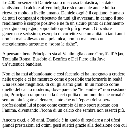
Le 400 presenze di Daniele sono una cosa fantastica, ha dato
tantissimo al calcio e al Ventimiglia e sicuramente anche lui ha
ricevuto molto, a livello umano. Daniele oggi è il capitano, è amato
da tutti i compagni e rispettato da tutti gli avversari, in campo il suo
rendimento è sempre positivo e ne fa un sicuro punto di riferimento
per ogni compagno, soprattutto quelli più giovani. Giocatore
generoso e serissimo, esempio di correttezza e umanità: in tanti anni
non ha mai sollevato una polemica, non ha mai avuto un
atteggiamento arrognte o “sopra le righe”.
A pensarci bene Principato sta al Ventimiglia come Cruyff all’Ajax,
Totti alla Roma, Eusebio al Benfica e Del Piero alla Juve;
un’autentica bandiera.
Non ci ha mai abbandonato e così facendo ci ha insegnato a credere
nelle utopie e ci ha mostrato come è possibile trasformarle in realtà.
Una lezione magnifica, di cui gli siamo grati. In un mondo come
quello del calcio moderno, dove pare che “le bandiere” non esistano
più, Principato rappresenta la faccia pulita di un mondo che ormai è
sempre più legato al denaro, tanto che nell’epoca dei super-
professionisti lui si pone come esempio di uno sport giocato con
l’anima, diventando l’icona di un calcio che sembra non esserci più.
Ancora oggi, a 38 anni, Daniele è in grado di regalare a noi tifosi
grandi prestazioni ed ottimi gesti atletici grazie alla dedizione con cui