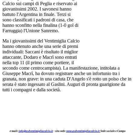
Calcio sui campi di Peglia e riservato ai
giovanissimi 2002. I savonesi hanno
battuto l'Argentina in finale. Terzi si
sono classificati i padroni di casa, che
hanno sconfitto nella finalina (1-0 gol di
Farruggia) l'Unione Sanremo.
Ma i giovanissimi del Ventimiglia Calcio
hanno ottenuto anche una serie di premi
individuali: Saccani è risultato il miglior
attaccante, Dodaro e Macrì sono entrati
nella top 11 (il primo come portiere, il
secondo come centrocampista). La manifestazione, intitolata a
Giuseppe Macrì, ha dovuto registrare anche un infortunio tra i
granata, non grave: in una caduta D'Angelo s'è rotto un polso che in
serata è stato ingessato al Gaslini. Auguri di pronta guarigione da
tutti i compagni e dalla società.
e-mail:
info@asdventimigliacalcio.it
- sito web:
www.asdventimigliacalcio.it
Sede sociale e Campo