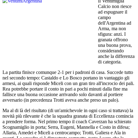
Il Ventimiglia
Calcio non riesce
ad espugnare il
campo
dell'Argentina ad
Arma, ma non
sfigura: anzi. I
granata offrono
una buona prova,
considerando
anche la differenza
di categoria.
La partita finisce comunque 2-1 per i padroni di casa. Succede tutto
nel secondo tempo: Castaldo e Lo Bosco portano in vantaggio gli
armesi, ai quali risponde Miceli con un gran tiro all'incrocio dei pali.
Rea potrebbe portare il conto in pari a pochi minuti dalla fine ma
fallisce una buona occasione arrivando solo davanti al portiere
avversario (in precedenza Trotti aveva anche preso un palo).
Ma al di là del risultato (di un'amichevole in ogni caso si trattava) la
novità più rilevante è che la squadra granata di Eccellenza comincia
a prendere forma. Nel primo tempo il coach Caverzan ha schierato
Scognamiglio in porta; Serra, Eugeni, Mannella e Costo in difesa;
Allaria, Amedei e Miceli a centrocampo; Trotti, Galiera e Ala in