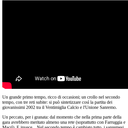
Un grande primo tempo, ricco di occasioni; un crollo nel secondo
tempo, con tre reti subite: si può sintetizzare così la partita dei
giovanissimi 2002 tra il Ventimiglia Calcio e l'Unione Sanremo.
Un peccato, per i granata: dal momento che nella prima parte della
gara avrebbero meritato almeno una rete (soprattutto con Farruggia e
Macrì). E invece... Nel secondo tempo è cambiato tutto, i sanremesi