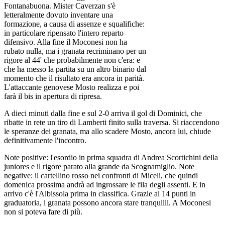
Fontanabuona. Mister Caverzan s'è
letteralmente dovuto inventare una
formazione, a causa di assenze e squalifiche:
in particolare ripensato l'intero reparto
difensivo. Alla fine il Moconesi non ha
rubato nulla, ma i granata recriminano per un
rigore al 44' che probabilmente non c'era: e
che ha messo la partita su un altro binario dal
momento che il risultato era ancora in parità.
L'attaccante genovese Mosto realizza e poi
farà il bis in apertura di ripresa.
A dieci minuti dalla fine e sul 2-0 arriva il gol di Dominici, che
ribatte in rete un tiro di Lamberti finito sulla traversa. Si riaccendono
le speranze dei granata, ma allo scadere Mosto, ancora lui, chiude
definitivamente l'incontro.
Note positive: l'esordio in prima squadra di Andrea Scortichini della
juniores e il rigore parato alla grande da Scognamiglio. Note
negative: il cartellino rosso nei confronti di Miceli, che quindi
domenica prossima andrà ad ingrossare le fila degli assenti. E in
arrivo c'è l'Albissola prima in classifica. Grazie ai 14 punti in
graduatoria, i granata possono ancora stare tranquilli. A Moconesi
non si poteva fare di più.