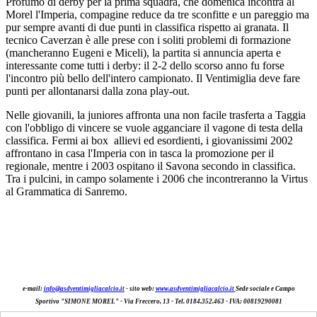
Profumo di derby per la prima squadra, che domenica incontra al
Morel l'Imperia, compagine reduce da tre sconfitte e un pareggio ma
pur sempre avanti di due punti in classifica rispetto ai granata. Il
tecnico Caverzan è alle prese con i soliti problemi di formazione
(mancheranno Eugeni e Miceli), la partita si annuncia aperta e
interessante come tutti i derby: il 2-2 dello scorso anno fu forse
l'incontro più bello dell'intero campionato. Il Ventimiglia deve fare
punti per allontanarsi dalla zona play-out.
Nelle giovanili, la juniores affronta una non facile trasferta a Taggia
con l'obbligo di vincere se vuole agganciare il vagone di testa della
classifica. Fermi ai box allievi ed esordienti, i giovanissimi 2002
affrontano in casa l'Imperia con in tasca la promozione per il
regionale, mentre i 2003 ospitano il Savona secondo in classifica.
Tra i pulcini, in campo solamente i 2006 che incontreranno la Virtus
al Grammatica di Sanremo.
e-mail:
info@asdventimigliacalcio.it
- sito web:
www.asdventimigliacalcio.it
Sede sociale e Campo
Sportivo "SIMONE MOREL" -
Via Freccer
o
, 13 - Tel. 0184.352.463
- IVA: 00819290081